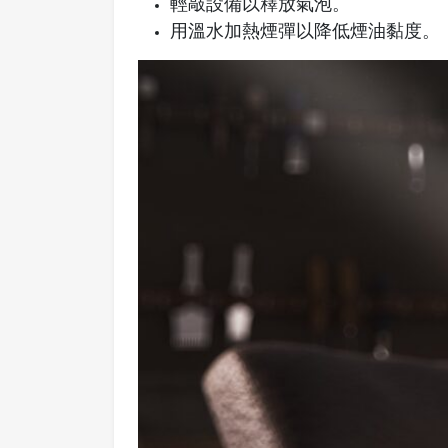
輕敲設備以釋放氣泡。
用溫水加熱煙彈以降低煙油黏度。