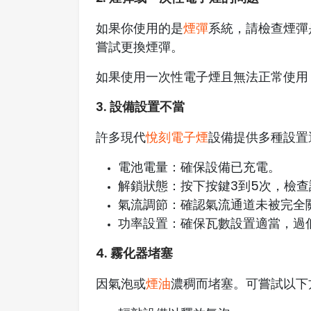
如果你使用的是
煙彈
系統，請檢查煙彈
嘗試更換煙彈。
如果使用一次性電子煙且無法正常使用
3. 設備設置不當
許多現代
悅刻電子煙
設備提供多種設置
電池電量：確保設備已充電。
解鎖狀態：按下按鍵3到5次，檢
氣流調節：確認氣流通道未被完全
功率設置：確保瓦數設置適當，過
4. 霧化器堵塞
因氣泡或
煙油
濃稠而堵塞。可嘗試以下