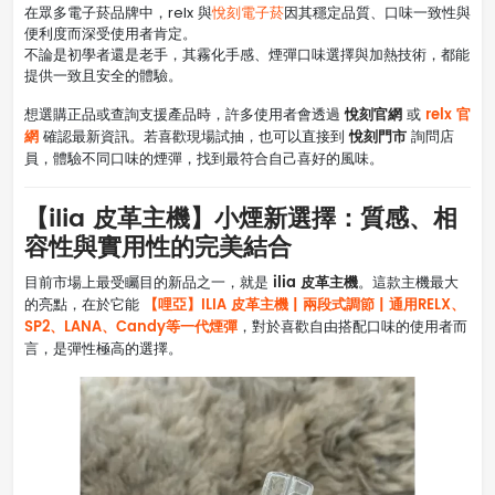
在眾多電子菸品牌中，relx 與
悅刻電子菸
因其穩定品質、口味一致性與
便利度而深受使用者肯定。
不論是初學者還是老手，其霧化手感、煙彈口味選擇與加熱技術，都能
提供一致且安全的體驗。
悅刻官網
relx 官
想選購正品或查詢支援產品時，許多使用者會透過
或
網
悅刻門市
確認最新資訊。若喜歡現場試抽，也可以直接到
詢問店
員，體驗不同口味的煙彈，找到最符合自己喜好的風味。
【ilia 皮革主機】小煙新選擇：質感、相
容性與實用性的完美結合
ilia 皮革主機
目前市場上最受矚目的新品之一，就是
。這款主機最大
【哩亞】ILIA 皮革主機 | 兩段式調節 | 通用RELX、
的亮點，在於它能
SP2、LANA、Candy等一代煙彈
，對於喜歡自由搭配口味的使用者而
言，是彈性極高的選擇。