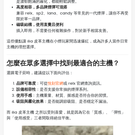
是濃郁飽滿的霧化，都能輕鬆調整。
高度相容，多品牌煙彈可混搭
兼容 relx、sp2、lana、candy 等常見的一代煙彈，讓你不再受
限於單一品牌。
磁吸結構，使用直覺且便利
插入即用，不需要任何複雜操作，對於新手相當友善。
這些優點讓 ilia 皮革主機在小煙玩家間迅速爆紅，成為許多人當作日常
主機的理想選擇。
怎麼在眾多選擇中找到最適合的主機？
選購電子菸時，建議從以下面向評估：
品牌可靠度
：可從
悅刻官網
或 relx 官網查詢資訊。
設備相容性
：是否支援你常抽的煙彈系列。
使用手感
：主機重量、材質、握感是否符合你的習慣。
吸阻與霧化效果
：是否能調節吸阻、是否穩定不漏油。
而 ilia 皮革主機 之所以受到喜愛，就是因為它在「質感」、「彈性」
與「使用感受」三者間取得絕佳平衡。