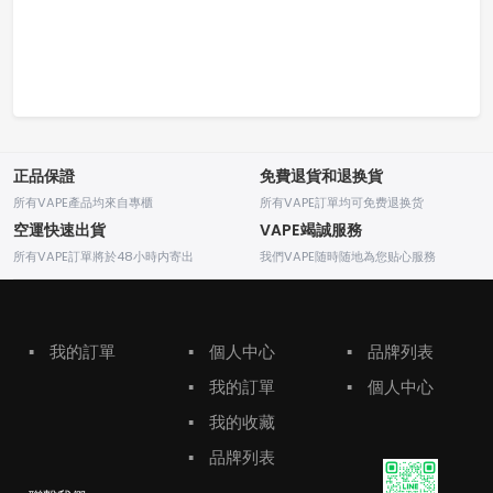
正品保證
免費退貨和退换貨
所有VAPE產品均來自專櫃
所有VAPE訂單均可免费退换货
空運快速出貨
VAPE竭誠服務
所有VAPE訂單將於48小時内寄出
我們VAPE随時随地為您贴心服務
▪
我的訂單
▪
個人中心
▪
品牌列表
▪
我的訂單
▪
個人中心
▪
我的收藏
▪
品牌列表