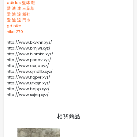
adidas 籃球 鞋
愛 迪 達 三葉草
愛 迪 達 板鞋
愛 迪 達 門市
gd nike
nike 270
http://www.bkvxnn.xyz/
http://www.bmjwi.xyz/
http://www.blnmkq.xyz/
http://www.psaov.xyz/
http://www.ecrje.xyz/
http://www.qmdllb.xyz/
http://www.hqpvr.xyz/
http://www.ufkbjn.xyz/
http://www.bbjxp.xyz/
http://www.sxjnq.xyz/
相關商品