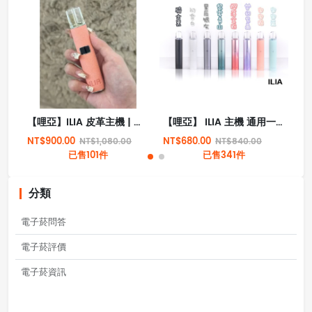
【哩亞】ILIA 皮革主機 | 兩段式調節 | 通用RELX、SP2、LANA、Candy等一代煙彈
【哩亞】 ILIA 主機 通用一代煙彈產品
NT$900.00
NT$680.00
NT
NT$1,080.00
NT$840.00
已售101件
已售341件
分類
電子菸問答
電子菸評價
電子菸資訊