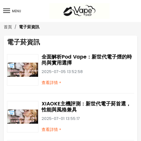
MENU
電子菸資訊
首頁
電子菸資訊
全面解析Pod Vape：新世代電子煙的時
尚與實用選擇
2025-07-05 13:52:58
查看詳情
XIAOKE主機評測：新世代電子菸首選，
性能與風格兼具
2025-07-01 13:55:17
查看詳情