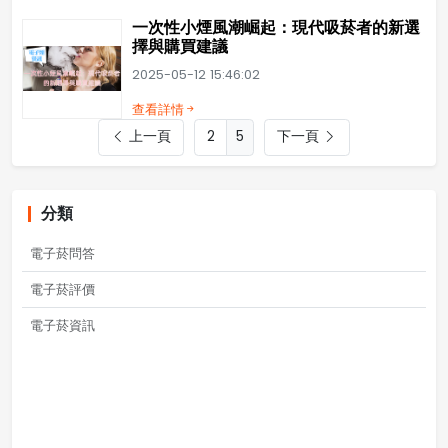
一次性小煙風潮崛起：現代吸菸者的新選
擇與購買建議
2025-05-12 15:46:02
查看詳情
上一頁
5
下一頁
分類
電子菸問答
電子菸評價
電子菸資訊