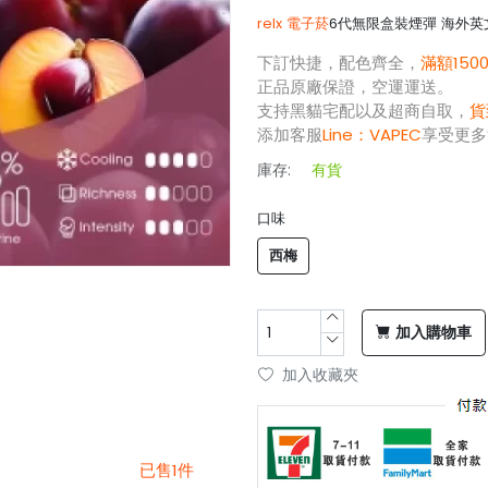
relx 電子菸
6代無限盒裝煙彈 海外英文
下訂快捷，配色齊全，
滿額150
正品原廠保證，空運運送。
支持黑貓宅配以及超商自取，
貨
添加客服
Line：
VAPEC
享受更多
庫存:
有貨
口味
西梅
加入購物車
加入收藏夾
已售1件