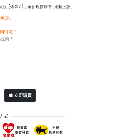
版 (煙彈x1)，全新現貨發售, 原裝正版。
0免運
。
到付款
！
活動！
立即購買