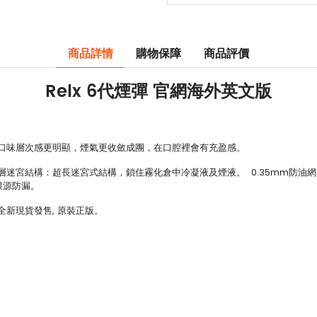
商品詳情
購物保障
商品評價
Relx 6代煙彈
官網海外英文版
了口味層次感更明顯，煙氣更收斂成團，在口腔裡會有充盈感。
1層迷宮結構：超長迷宮式結構，鎖住霧化倉中冷凝液及煙液。 0.35mm防油
根源防漏。
，全新現貨發售, 原裝正版。