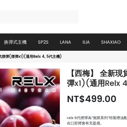
换彈式主機
SP2S
LANA
ILIA
SHAXIAO
煙彈(煙彈x1)(通用Relx 4, 5代主機)
【西梅】 全新現貨悅
彈x1)(通用Relx 
NT$499.00
relx 6代煙彈為“無限系列”特製煙
在口腔裡會有充盈感。