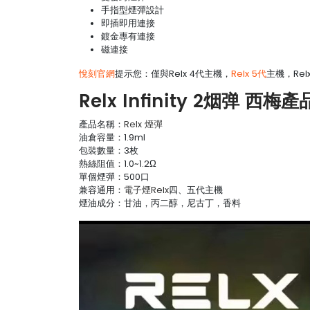
手指型煙彈設計
即插即用連接
鍍金專有連接
磁連接
悅刻官網
提示您：僅與Relx 4代主機，
Relx 5代
主機，Rel
Relx Infinity 2烟弹 西梅
產品名稱：
Relx 煙彈
油倉容量：1.9ml
包裝數量：3枚
熱絲阻值：1.0~1.2Ω
單個煙彈：500口
兼容通用：
電子煙Relx
四、五代主機
煙油成分：甘油，丙二醇，尼古丁，香料