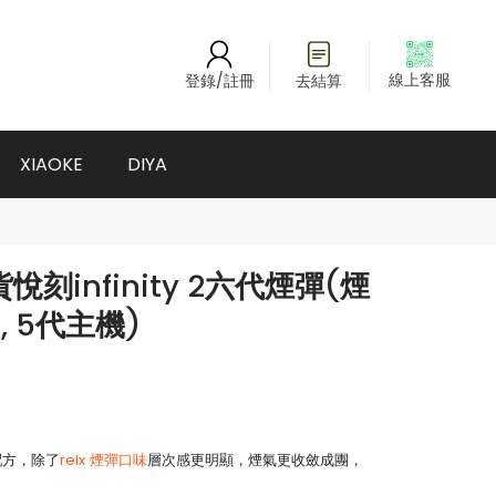
線上客服
登錄/註冊
去結算
XIAOKE
DIYA
刻infinity 2六代煙彈(煙
4, 5代主機)
油配方，除了
relx 煙彈口味
層次感更明顯，煙氣更收斂成團，