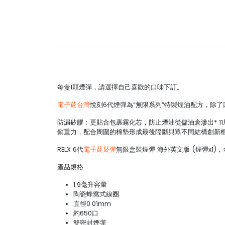
每盒1顆煙彈，請選擇自己喜歡的口味下訂。
電子菸台灣
悅刻6代煙彈為“無限系列”特製煙油配方，除
防漏矽膠：更貼合包裹霧化芯，防止煙油從儲油倉滲出* 1
銷重力，配合周圍的棉墊形成最後隔斷與眾不同結構創新
RELX 6代
電子菸菸彈
無限盒裝煙彈 海外英文版 (煙彈x1)
產品規格
1.9毫升容量
陶瓷蜂窩式線圈
直徑0.01mm
約650口
雙密封煙彈