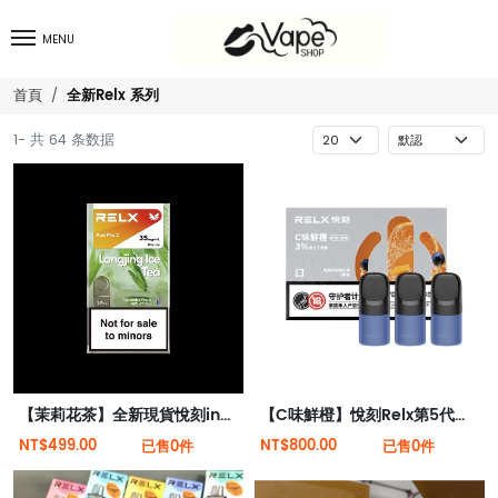
MENU
全新Relx 系列
首頁
1- 共 64 条数据
【茉莉花茶】全新現貨悅刻infinity 2六代煙彈(煙彈x1)(通用Relx 4, 5代主機)
【C味鮮橙】悅刻Relx第5代幻影霧化煙彈
NT$499.00
NT$800.00
已售0件
已售0件