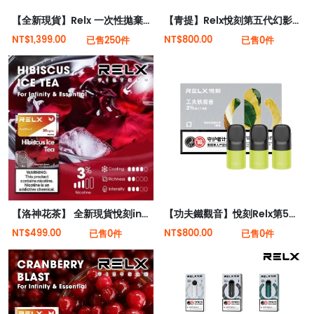
【全新現貨】Relx 一次性拋棄式電子菸6000口
【青提】Relx悅刻第五代幻影霧化煙彈
NT$1,399.00
NT$800.00
已售250件
已售0件
【洛神花茶】 全新現貨悅刻infinity 2六代煙彈(煙彈x1)(通用Relx 4, 5代主機)
【功夫鐵觀音】悅刻Relx第5代幻影霧化煙彈 幽蘭茶韻
NT$499.00
NT$800.00
已售0件
已售0件