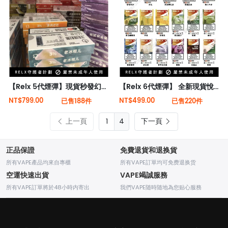
【Relx 5代煙彈】現貨秒發幻影霧化 26種口味 適用4/5/6代悅刻主機 3顆裝
【Relx 6代煙彈】 全新現貨悅刻infinity 2六代煙彈 (外單英文版)(煙彈x1)(通用Relx 4, 5代主機)
NT$799.00
NT$499.00
已售188件
已售220件
上一頁
4
下一頁
正品保證
免費退貨和退换貨
所有VAPE產品均來自專櫃
所有VAPE訂單均可免费退换货
空運快速出貨
VAPE竭誠服務
所有VAPE訂單將於48小時内寄出
我們VAPE随時随地為您贴心服務