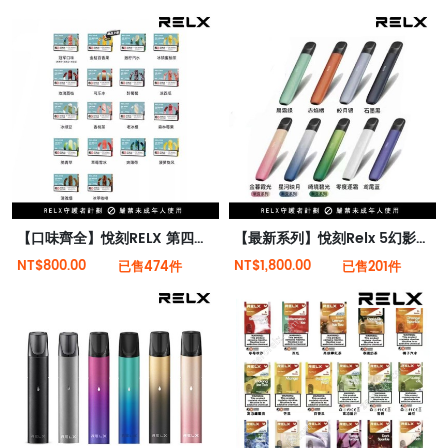
【口味齊全】悅刻RELX 第四代無限霧化煙彈
【最新系列】悅刻Relx 5幻影霧化電子煙單桿 潮汐電量顯示
NT$800.00
NT$1,800.00
已售474件
已售201件