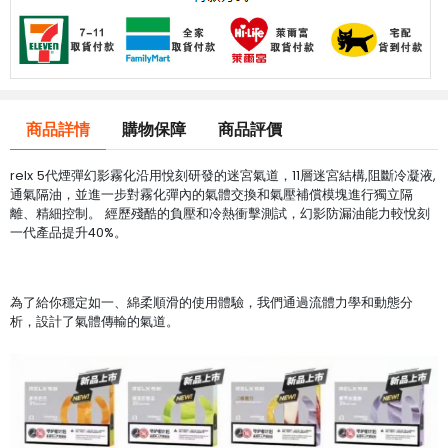
商品詳情
購物保障
商品評價
relx 5代煙彈幻影霧化沿用悅刻研發的迷宮氣道，11層迷宮結構,阻斷冷凝液,
通氣隔油，並進一步對霧化彈內的氣體交換和氣壓補償模塊進行獨立隔
離、精細控制。 經歷殘酷的負壓和冷熱衝擊測試，幻影防漏油能力較悅刻
一代產品提升40%。
為了給你穩定如一、綿柔順滑的使用體驗，我們通過流體力學和動態分
析，設計了氣體傳輸的氣道。