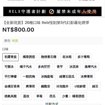
已售421件
【全新現貨】26種口味 Relx悅刻第5代幻影霧化煙彈
NT$800.00
庫存:
有貨
口味
初露青提
橘香誘惑
熱情番石榴
老冰棍
多汁葡萄
可樂冰
橘子汽水
多肉茫茫
香芋
冰淇淋
激檸汽水
手打檸檬
一顆西梅
冰魄藍莓
綠寶石甜瓜
冰檸薄荷
金橘百香果
爽薄荷
鐵觀音
冷泡龍井
c味鮮橙
綠豆
桃氣烏龍
荔枝
草莓
西瓜
少量： 橘香誘惑