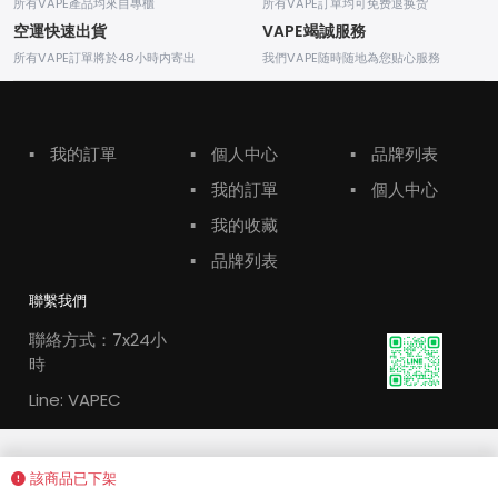
所有VAPE產品均來自專櫃
所有VAPE訂單均可免费退换货
空運快速出貨
VAPE竭誠服務
所有VAPE訂單將於48小時内寄出
我們VAPE随時随地為您贴心服務
▪
我的訂單
▪
個人中心
▪
品牌列表
▪
我的訂單
▪
個人中心
▪
我的收藏
▪
品牌列表
聯繫我們
聯絡方式：7x24小
時
Line: VAPEC
該商品已下架