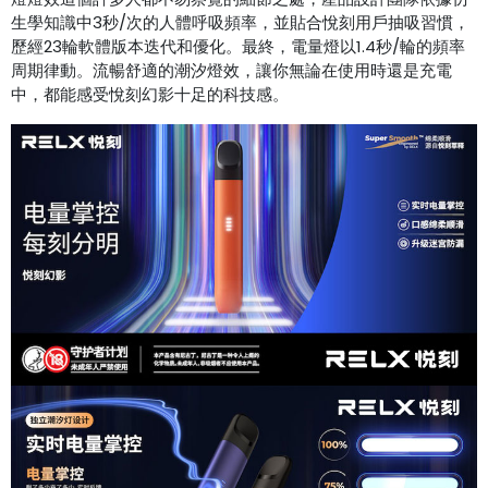
生學知識中3秒/次的人體呼吸頻率，並貼合悅刻用戶抽吸習慣，
歷經23輪軟體版本迭代和優化。最終，電量燈以1.4秒/輪的頻率
周期律動。流暢舒適的潮汐燈效，讓你無論在使用時還是充電
中，都能感受悅刻幻影十足的科技感。