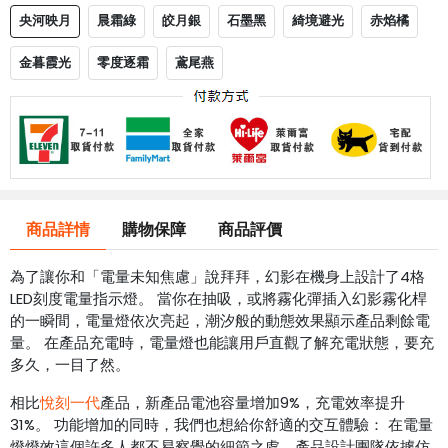
央河映月
晨霜綠
皎月銀
石墨黑
綺境避光
赤焰橘
金暮霞光
零度逐霜
鳶尾燕
商品詳情
購物保障
商品評價
為了讓你和「電量未知焦慮」說拜拜，幻影在機身上設計了4格
LED刻度電量指示燈。 當你在抽吸，或將霧化彈插入幻影霧化桿
的一瞬間，電量燈依次亮起，潮汐般的動態效果顯示產品剩餘電
量。 在產品充電時，電量燈也能讓用戶直觀了解充電狀態，要充
多久，一目了然。
相比
悅刻一代
產品，新產品電池容量增加9%，充電效率提升
31%。 功能增加的同時，我們也想給你舒適的交互體驗： 在電量
燈燈效這個許多人都不易察覺的細節之處，產品設計團隊依據仿