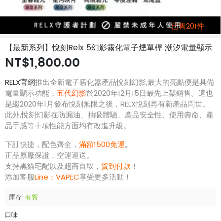
已售201件
【最新系列】悅刻Relx 5幻影霧化電子煙單桿 潮汐電量顯示
NT$1,800.00
RELX官網
推出全新電子霧化器產品悅刻幻影,最大的亮點便是具備
電量顯示功能，
五代幻影
於2020年12月15日最先上架銷售。這也
是繼2020年1月發布悅刻無限之後，RELX悅刻再有新產品問世。
此外,悅刻幻影在防漏油、抽吸體驗、產品安全性、使用壽命、產
品手感等十項性能方面均有改進升級。
下訂快捷，配色齊全，
滿額1500免運
。
正品原廠保證，空運運送。
支持黑貓宅配以及超商自取，
貨到付款
！
添加客服
Line：
VAPEC
享受更多活動！
庫存:
有貨
口味