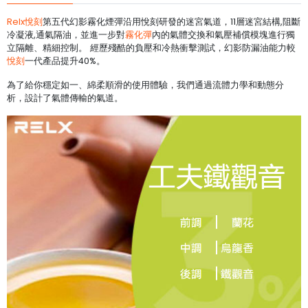
Relx悅刻
第五代幻影霧化煙彈沿用悅刻研發的迷宮氣道，11層迷宮結構,阻斷
冷凝液,通氣隔油，並進一步對
霧化彈
內的氣體交換和氣壓補償模塊進行獨
立隔離、精細控制。 經歷殘酷的負壓和冷熱衝擊測試，幻影防漏油能力較
悅刻
一代產品提升40%。
為了給你穩定如一、綿柔順滑的使用體驗，我們通過流體力學和動態分
析，設計了氣體傳輸的氣道。