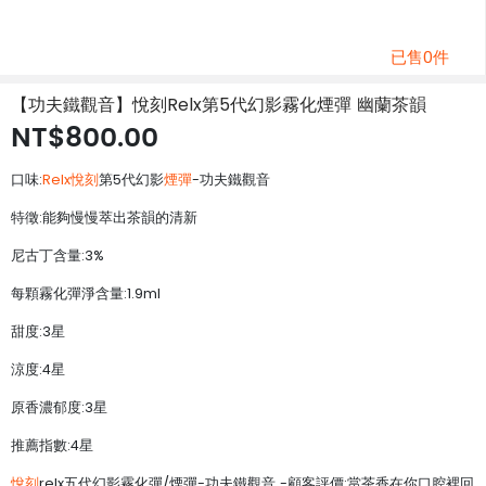
已售0件
【功夫鐵觀音】悅刻Relx第5代幻影霧化煙彈 幽蘭茶韻
NT$800.00
口味:
Relx悅刻
第5代幻影
煙彈
-功夫鐵觀音
特徵:能夠慢慢萃出茶韻的清新
尼古丁含量:3%
每顆霧化彈淨含量:1.9ml
甜度:3星
涼度:4星
原香濃郁度:3星
推薦指數:4星
悅刻
relx五代幻影霧化彈/煙彈-功夫鐵觀音 -顧客評價:當茶香在你口腔裡回