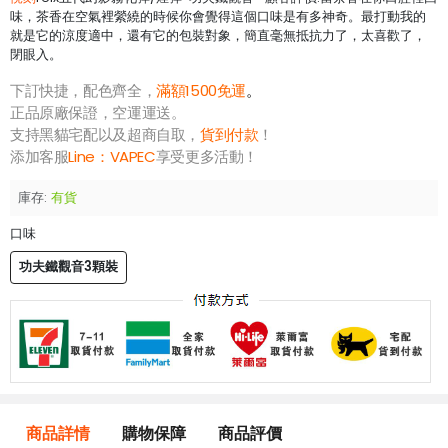
味，茶香在空氣裡縈繞的時候你會覺得這個口味是有多神奇。最打動我的
就是它的涼度適中，還有它的包裝對象，簡直毫無抵抗力了，太喜歡了，
閉眼入。
下訂快捷，配色齊全，
滿額1500免運
。
正品原廠保證，空運運送。
支持黑貓宅配以及超商自取，
貨到付款
！
添加客服
Line：
VAPEC
享受更多活動！
庫存:
有貨
口味
功夫鐵觀音3顆裝
商品詳情
購物保障
商品評價