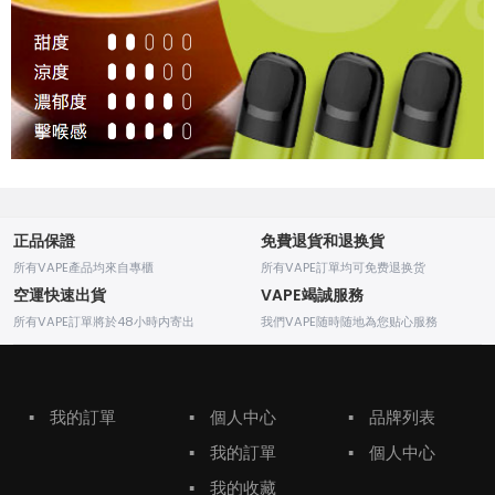
正品保證
免費退貨和退换貨
所有VAPE產品均來自專櫃
所有VAPE訂單均可免费退换货
空運快速出貨
VAPE竭誠服務
所有VAPE訂單將於48小時内寄出
我們VAPE随時随地為您贴心服務
▪
我的訂單
▪
個人中心
▪
品牌列表
▪
我的訂單
▪
個人中心
▪
我的收藏