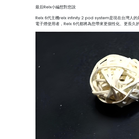
最后Relx小編想對您說
Relx 6代主機relx infinity 2 pod s
電子煙使用者，Relx 6代都將為您帶來更個性化、更長久