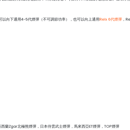
支持多種煙彈，可以向下通用4-5代煙彈（不可調節功率），也可以向上通用
Relx 6代煙彈
，R
煙彈, 新西蘭Zgar北極熊煙彈，日本侍雲武士煙彈，馬來西亞ET煙彈，TOP煙彈