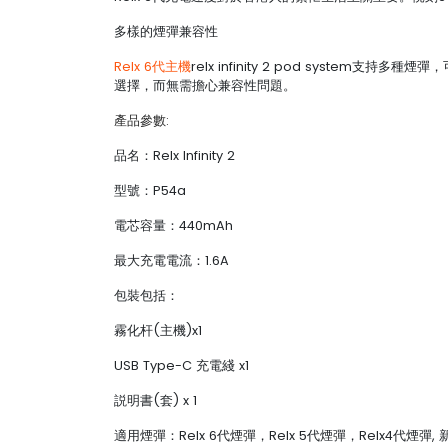
多樣的煙彈兼容性
Relx 6代主機
relx infinity 2 pod system
選擇，而無需擔心兼容性問題。
產品參數:
品名：Relx Infinity 2
型號：P54a
電芯容量：440mAh
最大充電電流：1.6A
包裝包括：
霧化杆(主機)x1
USB Type-C 充電綫 x1
説明書(套) x 1
適用煙彈：Relx 6代煙彈，Relx 5代煙彈，Relx4代