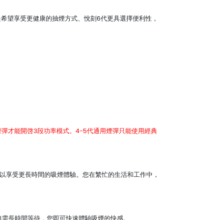
戒煙，還是希望享受更健康的抽煙方式、悅刻6代更具選擇便利性，
 Pro 2）煙彈才能開啓3段功率模式。4-5代通用煙彈只能使用經典
意味著悅刻6代可以享受更長時間的吸煙體驗。您在繁忙的生活和工作中，
示無需長時間等待，您即可快速體驗吸煙的快感。