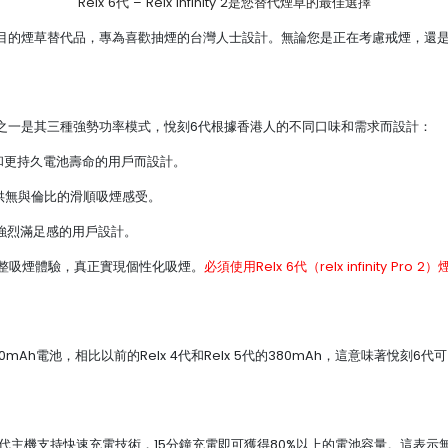
Relx 6代 – Relx infinity 2是您替代煙草的最佳選擇
system是一個矚目的煙草替代品，專為喜歡抽煙的台灣人士設計。無論您是正在考慮
em引以為傲的功能之一是其三種強勢功率模式，悅刻6代根據香港人的不同口味和需求而設計：
口味和更持久電池壽命的用戶而設計。
體驗，提供無與倫比的滑順吸煙感受。
求更強烈滿足感的用戶設計。
整吸煙體驗，真正實現個性化吸煙。
必須使用Relx 6代（relx infinity
em擁有更大的440mAh電池，相比以前的Relx 4代和Relx 5代的380mAh，這
刻6代主機支持快速充電技術，15分鐘充電即可獲得80%以上的電池容量。這表